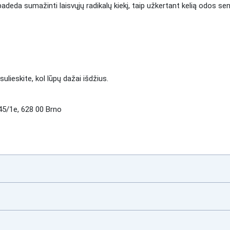
padeda sumažinti laisvųjų radikalų kiekį, taip užkertant kelią odos se
esulieskite, kol lūpų dažai išdžius.
5/1e, 628 00 Brno