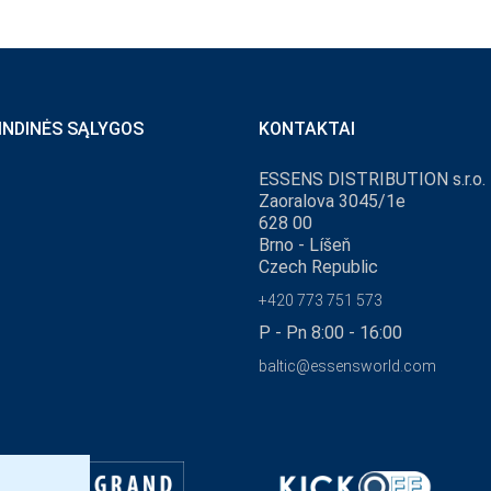
INDINĖS SĄLYGOS
KONTAKTAI
ESSENS DISTRIBUTION s.r.o.
Zaoralova 3045/1e
628 00
Brno - Líšeň
Czech Republic
+420 773 751 573
P - Pn 8:00 - 16:00
baltic@essensworld.com