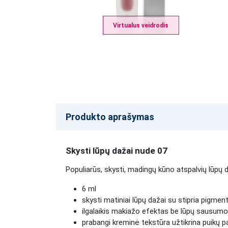
Virtualus veidrodis
Produkto aprašymas
Skysti lūpų dažai nude 07
Populiarūs, skysti, madingų kūno atspalvių lūpų da
6 ml
skysti matiniai lūpų dažai su stipria pigment
ilgalaikis makiažo efektas be lūpų sausumo 
prabangi kreminė tekstūra užtikrina puikų p