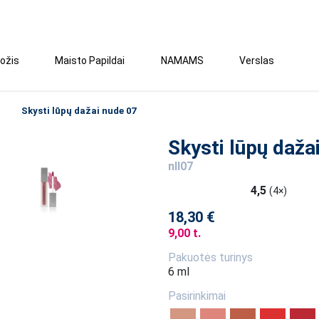
ožis
Maisto Papildai
NAMAMS
Verslas
Skysti lūpų dažai nude 07
Skysti lūpų daža
nll07
4,5
(4×)
18,30 €
9,00 t.
Pakuotės turinys
6 ml
Pasirinkimai