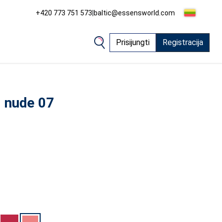
+420 773 751 573
|
baltic@essensworld.com
Prisijungti
Registracija
i nude 07