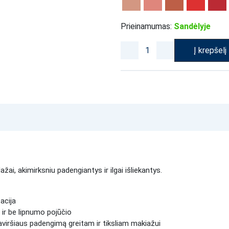
Prieinamumas:
Sandėlyje
Į krepšelį
žai, akimirksniu padengiantys ir ilgai išliekantys.
acija
ir be lipnumo pojūčio
aviršiaus padengimą greitam ir tiksliam makiažui