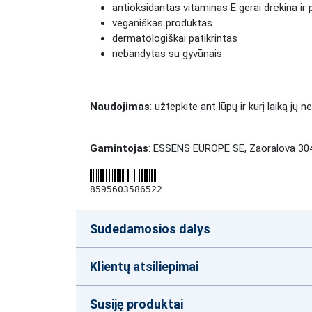
antioksidantas vitaminas E gerai drėkina ir 
veganiškas produktas
dermatologiškai patikrintas
nebandytas su gyvūnais
Naudojimas
: užtepkite ant lūpų ir kurį laiką jų n
Gamintojas
: ESSENS EUROPE SE, Zaoralova 304
8595603586522
Sudedamosios dalys
Klientų atsiliepimai
Susiję produktai