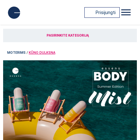
Prisijungti
PASIRINKITE KATEGORIJĄ
MOTERIMS
/
KŪNO DULKSNA