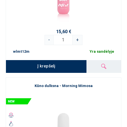
15,60 €
-
+
wlmt12m
Yra sandėlyje
Į krepšelį
Kūno dulksna - Morning Mimosa