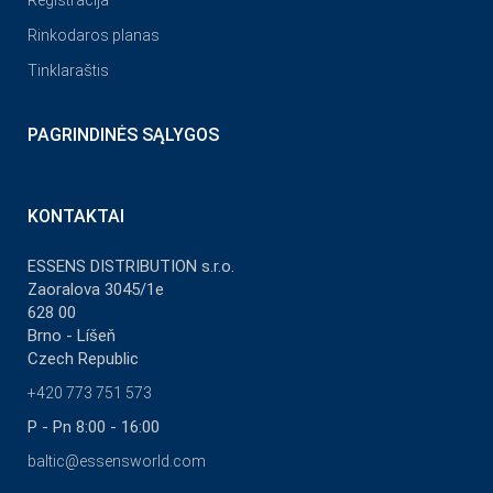
Registracija
Rinkodaros planas
Tinklaraštis
PAGRINDINĖS SĄLYGOS
KONTAKTAI
ESSENS DISTRIBUTION s.r.o.
Zaoralova 3045/1e
628 00
Brno - Líšeň
Czech Republic
+420 773 751 573
P - Pn 8:00 - 16:00
baltic@essensworld.com