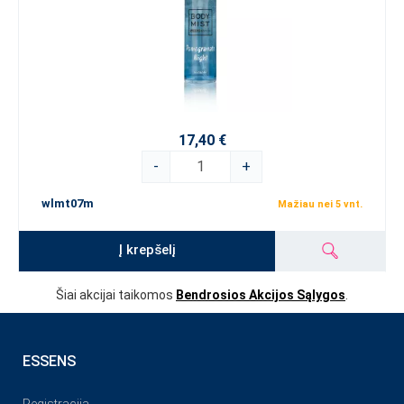
17,40 €
-
+
wlmt07m
Mažiau nei 5 vnt.
Į krepšelį
Šiai akcijai taikomos
Bendrosios Akcijos Sąlygos
.
ESSENS