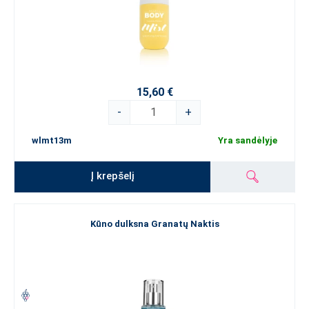
15,60 €
-
+
wlmt13m
Yra sandėlyje
Į krepšelį
Kūno dulksna Granatų Naktis