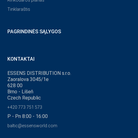
Rinkodaros planas
Tinklaraštis
PAGRINDINĖS SĄLYGOS
KONTAKTAI
ESSENS DISTRIBUTION s.r.o.
Zaoralova 3045/1e
628 00
Brno - Líšeň
Czech Republic
+420 773 751 573
P - Pn 8:00 - 16:00
baltic@essensworld.com