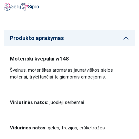
Gėlių
Šipro
Produkto aprašymas
Moteriški kvepalai w148
Švelnus, moteriškas aromatas jaunatviškos sielos
moteriai, trykštančiai teigiamomis emocijomis.
Viršutinės natos:
juodieji serbentai
Vidurinės natos:
gėlės, frezijos, erškėtrožės