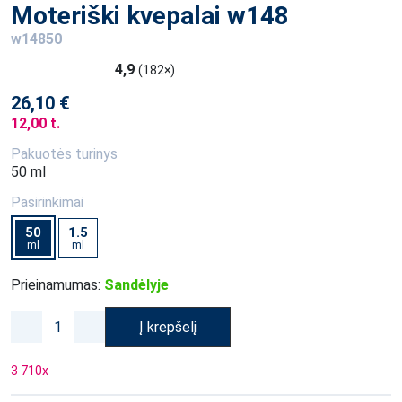
Moteriški kvepalai w148
w14850
4,9
(182×)
26,10 €
12,00 t.
Pakuotės turinys
50 ml
Pasirinkimai
50
1.5
ml
ml
Prieinamumas:
Sandėlyje
Į krepšelį
3 710
x