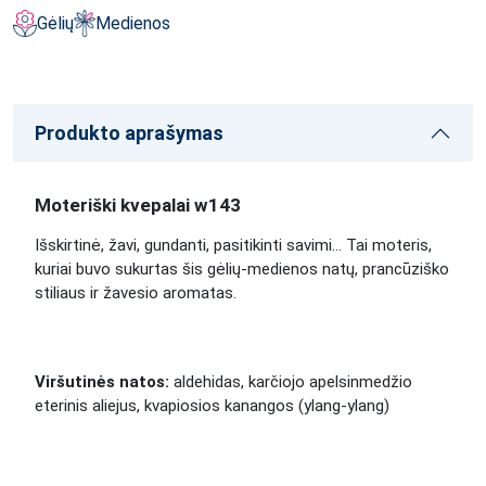
Gėlių
Medienos
Produkto aprašymas
Moteriški kvepalai w143
Išskirtinė, žavi, gundanti, pasitikinti savimi... Tai moteris,
kuriai buvo sukurtas šis gėlių-medienos natų, prancūziško
stiliaus ir žavesio aromatas.
Viršutinės natos:
aldehidas, karčiojo apelsinmedžio
eterinis aliejus, kvapiosios kanangos (ylang-ylang)