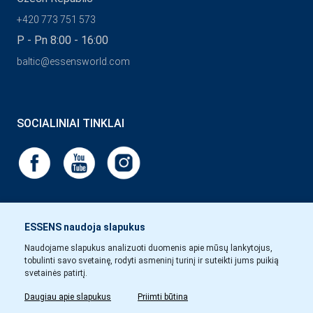
+420 773 751 573
P - Pn 8:00 - 16:00
baltic@essensworld.com
SOCIALINIAI TINKLAI
ESSENS naudoja slapukus
Naudojame slapukus analizuoti duomenis apie mūsų lankytojus,
tobulinti savo svetainę, rodyti asmeninį turinį ir suteikti jums puikią
svetainės patirtį.
Daugiau apie slapukus
Priimti būtina