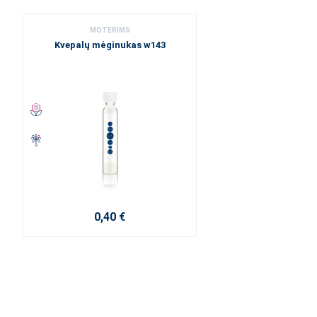
MOTERIMS
Kvepalų mėginukas w143
0,40 €