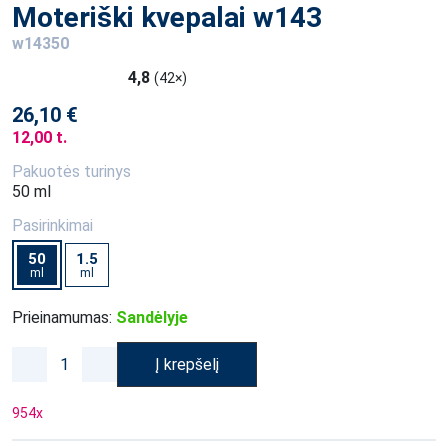
Moteriški kvepalai w143
w14350
4,8
(42×)
26,10 €
12,00 t.
Pakuotės turinys
50 ml
Pasirinkimai
50
1.5
ml
ml
Prieinamumas:
Sandėlyje
Į krepšelį
954
x