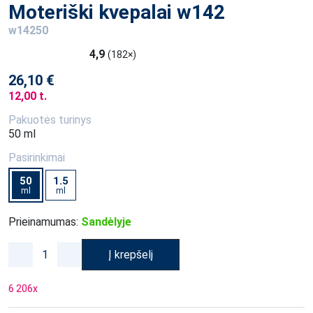
Moteriški kvepalai w142
w14250
4,9
(182×)
26,10 €
12,00 t.
Pakuotės turinys
50 ml
Pasirinkimai
50
1.5
ml
ml
Prieinamumas:
Sandėlyje
Į krepšelį
6 206
x