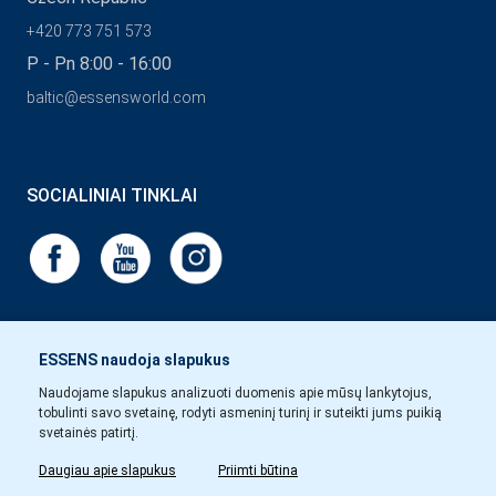
+420 773 751 573
P - Pn 8:00 - 16:00
baltic@essensworld.com
SOCIALINIAI TINKLAI
ESSENS naudoja slapukus
Naudojame slapukus analizuoti duomenis apie mūsų lankytojus,
tobulinti savo svetainę, rodyti asmeninį turinį ir suteikti jums puikią
svetainės patirtį.
Daugiau apie slapukus
Priimti būtina