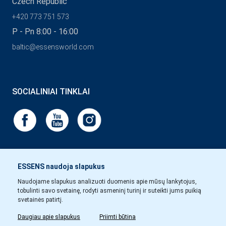
Czech Republic
+420 773 751 573
P - Pn 8:00 - 16:00
baltic@essensworld.com
SOCIALINIAI TINKLAI
ESSENS naudoja slapukus
Naudojame slapukus analizuoti duomenis apie mūsų lankytojus,
tobulinti savo svetainę, rodyti asmeninį turinį ir suteikti jums puikią
svetainės patirtį.
Daugiau apie slapukus
Priimti būtina