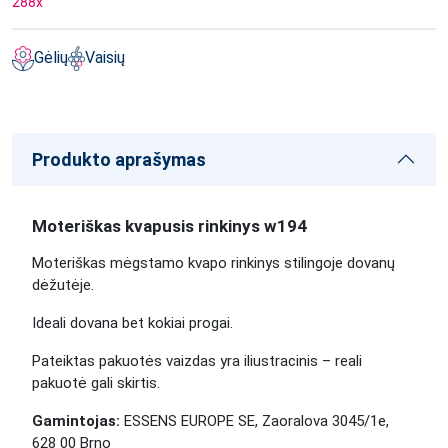
288
x
Gėlių
Vaisių
Produkto aprašymas
Moteriškas kvapusis rinkinys w194
Moteriškas mėgstamo kvapo rinkinys stilingoje dovanų
dėžutėje.
Ideali dovana bet kokiai progai.
Pateiktas pakuotės vaizdas yra iliustracinis – reali
pakuotė gali skirtis.
Gamintojas:
ESSENS EUROPE SE, Zaoralova 3045/1e,
628 00 Brno