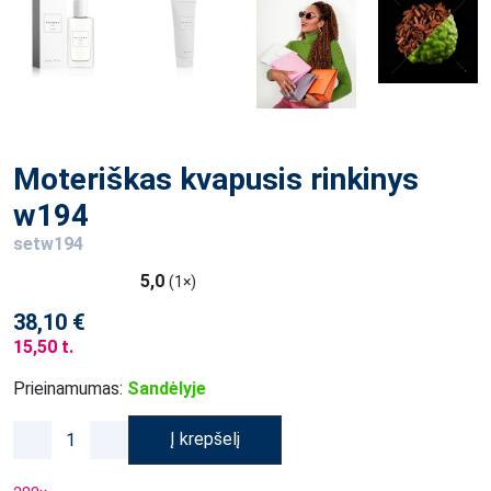
Moteriškas kvapusis rinkinys
w194
setw194
5,0
(1×)
38,10 €
15,50 t.
Prieinamumas:
Sandėlyje
Į krepšelį