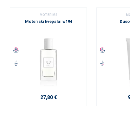
MOTERIMS
MOTERI
Moteriški kvepalai w194
Dušo želė
27,80 €
9,20 