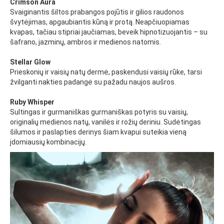
Crimson Aura
Svaiginantis šiltos prabangos pojūtis ir gilios raudonos
švytėjimas, apgaubiantis kūną ir protą. Neapčiuopiamas
kvapas, tačiau stipriai jaučiamas, beveik hipnotizuojantis – su
šafrano, jazminų, ambros ir medienos natomis.
Stellar Glow
Prieskonių ir vaisių natų dermė, paskendusi vaisių rūke, tarsi
žvilganti nakties padangė su pažadu naujos aušros.
Ruby Whisper
Sultingas ir gurmaniškas gurmaniškas potyris su vaisių,
originalių medienos natų, vanilės ir rožių deriniu. Sudėtingas
šilumos ir paslapties derinys šiam kvapui suteikia vieną
įdomiausių kombinacijų.