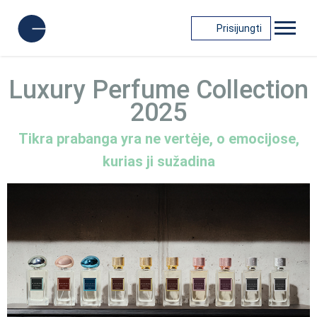
Prisijungti
Luxury Perfume Collection
2025
Tikra prabanga yra ne vertėje, o emocijose,
kurias ji sužadina