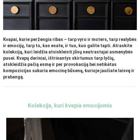
Kvapai, kurie peržengia ribas – tarp vyro ir moters, tarp realybės
ir emocijų, tarp to, kas esate, ir tuo, kuo galite tapti. Atraskite
kolekciją, kuri leidžia atsiskleisti jūsų neatrastajai asmenybės
pusei. Kvapų deriniai, ištrinantys skirtumus tarp lyčių,
atskleidžia pačią esmę ir per provokaciją bei netikėtas
kompozicijas sukuria emocinę būseną, kurioje jaučiate laisvę ir
prabangą.
Kolekcija, kuri kvepia emocijomis