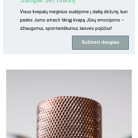
Sample Set rinkinį
Visus kvepalų mėginius sudėjome į dailią dėžutę, kuri
padės Jums atrasti tikrąjį kvapą Jūsų emocijoms –
džiaugsmui, spontaniškumui, laisvės pojūčiui!
Sužinoti daugiau