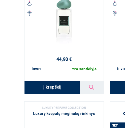
44,90 €
lux01
Yra sandėlyje
lux01
Į krepšelį
LUXURY PERFUME COLLECTION
Luxury kvepalų mėginukų rinkinys
Kv