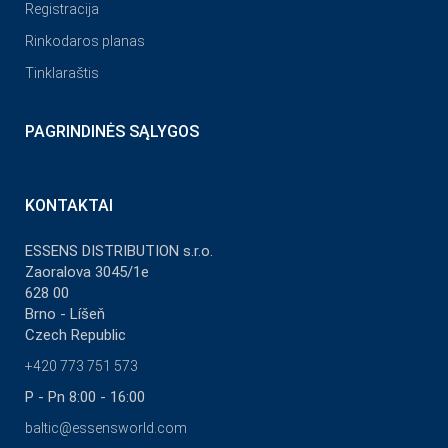
Registracija
Rinkodaros planas
Tinklaraštis
PAGRINDINĖS SĄLYGOS
KONTAKTAI
ESSENS DISTRIBUTION s.r.o.
Zaoralova 3045/1e
628 00
Brno - Líšeň
Czech Republic
+420 773 751 573
P - Pn 8:00 - 16:00
baltic@essensworld.com