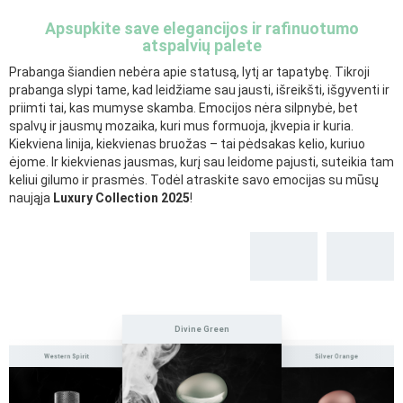
Apsupkite save elegancijos ir rafinuotumo
atspalvių palete
Prabanga šiandien nebėra apie statusą, lytį ar tapatybę. Tikroji
prabanga slypi tame, kad leidžiame sau jausti, išreikšti, išgyventi ir
priimti tai, kas mumyse skamba. Emocijos nėra silpnybė, bet
spalvų ir jausmų mozaika, kuri mus formuoja, įkvepia ir kuria.
Kiekviena linija, kiekvienas bruožas – tai pėdsakas kelio, kuriuo
ėjome. Ir kiekvienas jausmas, kurį sau leidome pajusti, suteikia tam
keliui gilumo ir prasmės. Todėl atraskite savo emocijas su mūsų
naująja
Luxury Collection 2025
!
Divine Green
Western Spirit
Silver Orange
rve
Ul