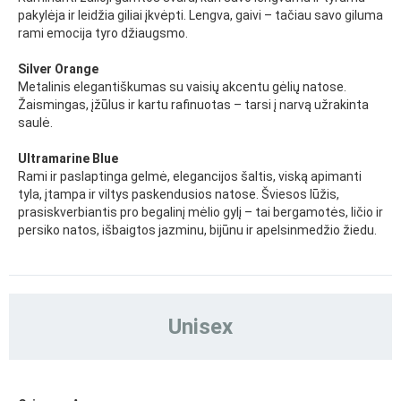
pakylėja ir leidžia giliai įkvėpti. Lengva, gaivi – tačiau savo giluma
rami emocija tyro džiaugsmo.
Silver Orange
Metalinis elegantiškumas su vaisių akcentu gėlių natose.
Žaismingas, įžūlus ir kartu rafinuotas – tarsi į narvą užrakinta
saulė.
Ultramarine Blue
Rami ir paslaptinga gelmė, elegancijos šaltis, viską apimanti
tyla, įtampa ir viltys paskendusios natose. Šviesos lūžis,
prasiskverbiantis pro begalinį mėlio gylį – tai bergamotės, ličio ir
persiko natos, išbaigtos jazminu, bijūnu ir apelsinmedžio žiedu.
Unisex