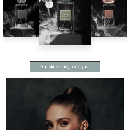
Atraskite mūsų pasiūlymą