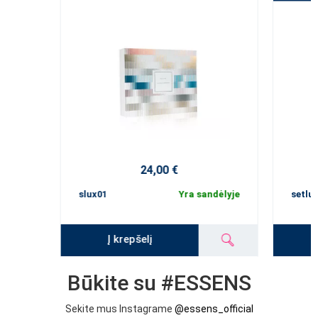
24,00 €
slux01
Yra sandėlyje
setlu
Į krepšelį
Būkite su #ESSENS
Sekite mus Instagrame
@essens_official