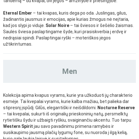
tandemą – du kvapai, dvi jėgos – amžinybė ir priešingybė.
Eternal Ember
– tai kvapas, kuris dega po oda. Juslingas, gilus,
žadinantis jausmus ir emocijas, apie kurias žmogus nė neįtaria,
kad jos slypi jo viduje.
Solar Noire
– tai šviesos ir šešėlio žaismas.
Saulės šviesa paslaptingame šyde, kuri prasiskverbia į erdvę ir
nedrąsiai spindi. Paslaptingai ryški – moteriškos jėgos
užtikrintumas.
Men
Kolekcija apima kvapus vyrams, kurie yra užkoduoti jų charakterio
esmėje. Tai kvepalai vyrams, kurie kalba mažiau, bet palieka dar
stipresnį įspūdį. Gilūs, elegantiški ir neišdildomi.
Nocturne Reserve
– tai kvepalai, sukurti iš originalių prieskoninių natų, persmelktų
rytietišku šydu ir užbaigti ryškiu, svaiginančiu akcentu. Tuo tarpu
Western Spirit
jau savo pavadinimu primena ramybės ir
susikaupimo jausmą plačių lygumų fone, su nuoroda į ilgą kelią,
kurio gale laukia laisvė ir susitaikymas.