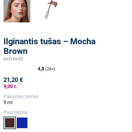
Ilginantis tušas – Mocha
Brown
extrav03
4,8
(26×)
21,20 €
9,00 t.
Pakuotės turinys
9 ml
Pasirinkimai