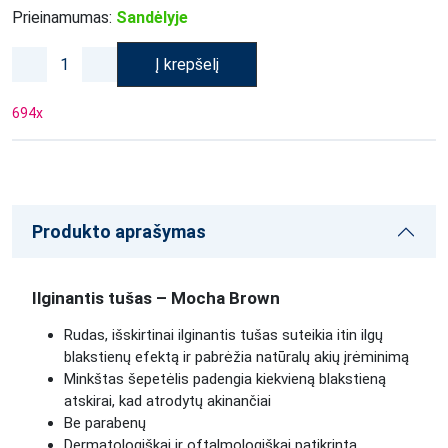
Prieinamumas:
Sandėlyje
Į krepšelį
694
x
Produkto aprašymas
Ilginantis tušas – Mocha Brown
Rudas, išskirtinai ilginantis tušas suteikia itin ilgų
blakstienų efektą ir pabrėžia natūralų akių įrėminimą
Minkštas šepetėlis padengia kiekvieną blakstieną
atskirai, kad atrodytų akinančiai
Be parabenų
Dermatologiškai ir oftalmologiškai patikrinta