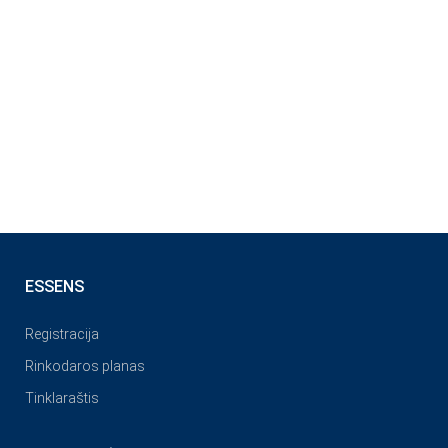
ESSENS
Registracija
Rinkodaros planas
Tinklaraštis