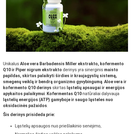
Unikalus
Aloe vera Barbadensis Miller ekstrakto, kofermento
Q10 ir Piper nigrum ekstrakto
derinys yra sinerginis
maisto
papildas, skirtas palaikyti širdies ir kraujagyslių sistemą,
smegenų veiklą ir bendrą organizmo gyvybingumą
.
Aloe vera ir
kofermento Q10 derinys
skirtas
ląstelių apsaugai ir energijos
apykaitos palaikymui
.
Kofermentas Q10
natūraliai dalyvauja
ląstelių energijos (ATP) gamyboje ir saugo ląsteles nuo
oksidacinės pažaidos
.
Šis derinys prisideda prie:
Ląstelių apsaugos nuo priešlaikinio senėjimo,