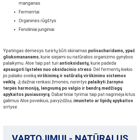
manganas
Fermentai
Organinės rūgštys
Fenoliniai junginiai
Ypatingas dėmesys turėtų būti skiriamas
polisacharidams, ypač
gliukomananams
, kurie siejami su natūralios organizmo gynybos
palaikymu. Aloe taip pat turi
antioksidantų
, kurie padeda
apsaugoti ląsteles nuo oksidacinio streso
. Dėl fermentų kiekio
jis palaiko sveiką
virškinimą ir natūralią virškinimo sistemos
veiklą
. Jį dažnai renkasi žmonės, norintys
palaikyti žarnyno
terpės harmoniją, lengvumą po valgio ir bendrą medžiagų
apykaitos pusiausvyrą
. Dabartiniai tyrimai taip pat nagrinėja kitus
galimus Aloe poveikius, pavyzdžiui,
imuniteto ar lipidų apykaitos
srityse.
VARTOJIMUI - NATŪRALUS