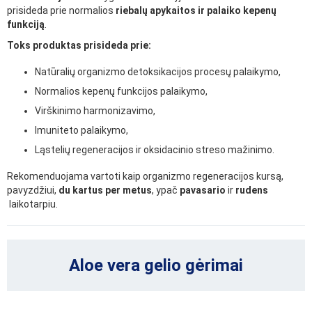
prisideda prie normalios
riebalų apykaitos ir palaiko kepenų
funkciją
.
Toks produktas prisideda prie:
Natūralių organizmo detoksikacijos procesų palaikymo,
Normalios kepenų funkcijos palaikymo,
Virškinimo harmonizavimo,
Imuniteto palaikymo,
Ląstelių regeneracijos ir oksidacinio streso mažinimo.
Rekomenduojama vartoti kaip organizmo regeneracijos kursą,
pavyzdžiui,
du kartus per metus
, ypač
pavasario
ir
rudens
laikotarpiu.
Aloe vera gelio gėrimai