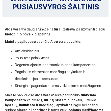
PUSIAUSVYROS ŠALTINIS
Aloe vera
yra daugiafunkcė
natūrali žaliava
, pasižyminti plačiu
biologinio poveikio
spektru.
Maisto papilduose esančio Aloe vera poveikis:
Antioksidacinis
Imuniteto palaikymas
Regeneruojantis ir harmonizuojantis komponentas
Pagalbinis elementas medžiagų apykaitos ir
detoksikacijos procesuose
Sinerginis pagrindas kitoms veikliosioms medžiagoms
Maisto papilduose
Aloe vera
atlieka pagrindinio
funkcinio
komponento vaidmenį, turintį sisteminį poveikį
– veikia
ląstelių, imuniteto ir medžiagų apykaitos lygiu
bei dažnai
sudaro
sinerginį pagrindą
kitoms
veikliosioms medžiagoms
.