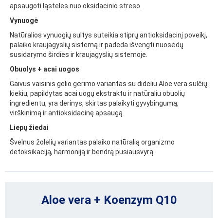
apsaugoti ląsteles nuo oksidacinio streso.
Vynuogė
Natūralios vynuogių sultys suteikia stiprų antioksidacinį poveikį,
palaiko kraujagyslių sistemą ir padeda išvengti nuosėdų
susidarymo širdies ir kraujagyslių sistemoje.
Obuolys + acai uogos
Gaivus vaisinis gelio gėrimo variantas su dideliu Aloe vera sulčių
kiekiu, papildytas acai uogų ekstraktu ir natūraliu obuolių
ingredientu, yra derinys, skirtas palaikyti gyvybingumą,
virškinimą ir antioksidacinę apsaugą.
Liepų žiedai
Švelnus žolelių variantas palaiko natūralią organizmo
detoksikaciją, harmoniją ir bendrą pusiausvyrą.
Aloe vera + Koenzym Q10