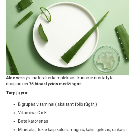
Aloe vera
yra natūralus kompleksas, kuriame nustatyta
daugiau nei
75 bioaktyvios medžiagos.
Tarp jų yra:
B grupės vitaminai (įskaitant folio rūgštį)
Vitaminai C ir E
Beta karotenas
Mineralai, tokie kaip kalcis, magnis, kalis, geležis, cinkas ir