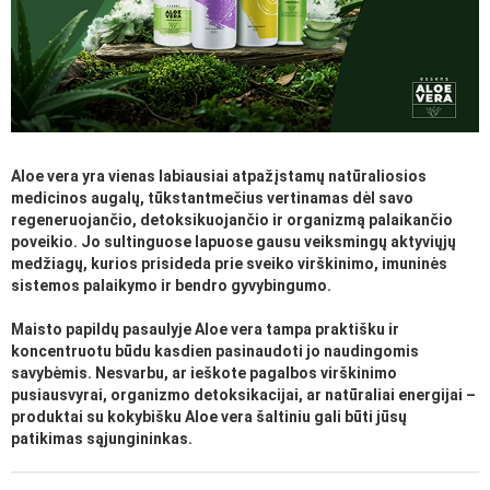
Aloe vera yra vienas labiausiai atpažįstamų natūraliosios
medicinos augalų, tūkstantmečius vertinamas dėl savo
regeneruojančio, detoksikuojančio ir organizmą palaikančio
poveikio. Jo sultinguose lapuose gausu veiksmingų aktyviųjų
medžiagų, kurios prisideda prie sveiko virškinimo, imuninės
sistemos palaikymo ir bendro gyvybingumo.
Maisto papildų pasaulyje Aloe vera tampa praktišku ir
koncentruotu būdu kasdien pasinaudoti jo naudingomis
savybėmis. Nesvarbu, ar ieškote pagalbos virškinimo
pusiausvyrai, organizmo detoksikacijai, ar natūraliai energijai –
produktai su kokybišku Aloe vera šaltiniu gali būti jūsų
patikimas sąjungininkas.