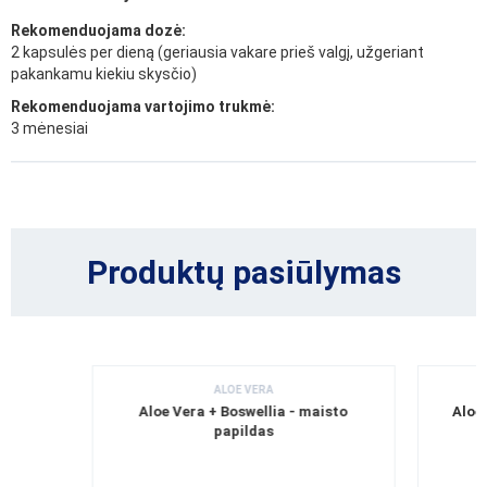
Rekomenduojama dozė:
2 kapsulės per dieną (geriausia vakare prieš valgį, užgeriant
pakankamu kiekiu skysčio)
Rekomenduojama vartojimo trukmė:
3 mėnesiai
Produktų pasiūlymas
ALOE VERA
Aloe Vera + Boswellia - maisto
Aloe
papildas