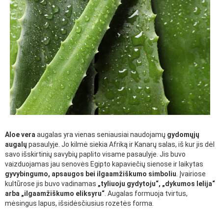
Aloe vera
augalas yra vienas seniausiai naudojamų
gydomųjų
augalų
pasaulyje. Jo kilmė siekia Afriką ir Kanarų salas, iš kur jis dėl
savo išskirtinių savybių paplito visame pasaulyje. Jis buvo
vaizduojamas jau senovės Egipto kapaviečių sienose ir laikytas
gyvybingumo, apsaugos bei ilgaamžiškumo simboliu
. Įvairiose
kultūrose jis buvo vadinamas
„tyliuoju gydytoju“, „dykumos lelija“
arba „ilgaamžiškumo eliksyru“
. Augalas formuoja tvirtus,
mėsingus lapus, išsidėsčiusius rozetės forma.