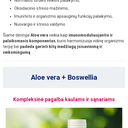
Normalios širdies veiklos palaikymo,
Oksidacinio streso mažinimo,
Imuniteto ir organizmo apsauginių funkcijų palaikymo,
Nuovargio ir streso valdymo.
Šiame derinyje
Aloe vera
veikia kaip
imunomoduliuojantis ir
palaikomasis komponentas
, kuris harmonizuoja vidinę organizmo
terpę bei
padeda gerinti kitų medžiagų įsisavinimą ir
veiksmingumą
.
Aloe vera + Boswellia
Kompleksinė pagalba kaulams ir sąnariams