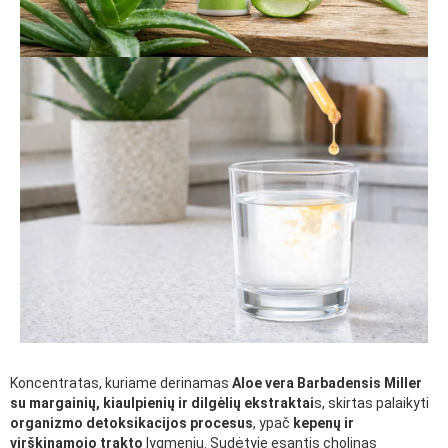
Koncentratas, kuriame derinamas
Aloe vera Barbadensis Miller
su margainių, kiaulpienių ir dilgėlių ekstraktai
s, skirtas palaikyti
organizmo detoksikacijos procesus
, ypač
kepenų ir
virškinamojo trakto
lygmeniu. Sudėtyje esantis cholinas