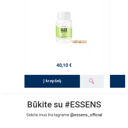
40,10 €
Į krepšelį
Būkite su #ESSENS
Sekite mus Instagrame
@essens_official