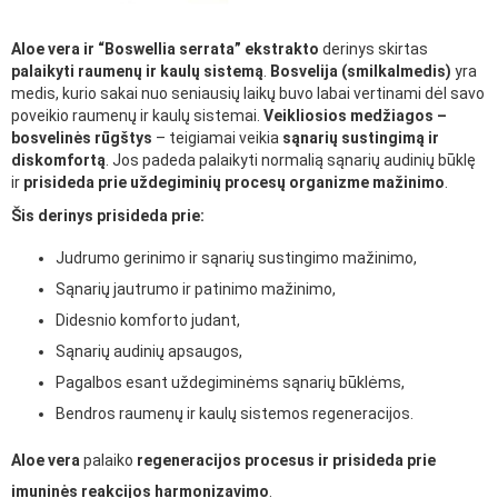
Aloe vera ir “Boswellia serrata” ekstrakto
derinys skirtas
palaikyti raumenų ir kaulų sistemą
.
Bosvelija (smilkalmedis)
yra
medis, kurio sakai nuo seniausių laikų buvo labai vertinami dėl savo
poveikio raumenų ir kaulų sistemai.
Veikliosios medžiagos –
bosvelinės rūgštys
– teigiamai veikia
sąnarių sustingimą ir
diskomfortą
. Jos padeda palaikyti normalią sąnarių audinių būklę
ir
prisideda prie uždegiminių procesų organizme mažinimo
.
Šis derinys prisideda prie:
Judrumo gerinimo ir sąnarių sustingimo mažinimo,
Sąnarių jautrumo ir patinimo mažinimo,
Didesnio komforto judant,
Sąnarių audinių apsaugos,
Pagalbos esant uždegiminėms sąnarių būklėms,
Bendros raumenų ir kaulų sistemos regeneracijos.
Aloe vera
palaiko
regeneracijos procesus ir prisideda prie
imuninės reakcijos harmonizavimo
.