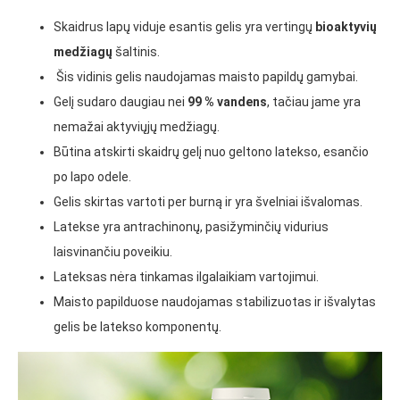
Skaidrus lapų viduje esantis gelis yra vertingų
bioaktyvių
medžiagų
šaltinis.
Šis vidinis gelis naudojamas maisto papildų gamybai.
Gelį sudaro daugiau nei
99 % vandens
, tačiau jame yra
nemažai aktyviųjų medžiagų.
Būtina atskirti skaidrų gelį nuo geltono latekso, esančio
po lapo odele.
Gelis skirtas vartoti per burną ir yra švelniai išvalomas.
Latekse yra antrachinonų, pasižyminčių vidurius
laisvinančiu poveikiu.
Lateksas nėra tinkamas ilgalaikiam vartojimui.
Maisto papilduose naudojamas stabilizuotas ir išvalytas
gelis be latekso komponentų.