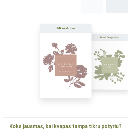
Silken Motion
Floral Temptation
Uncon
Koks jausmas, kai kvapas tampa tikru potyriu?