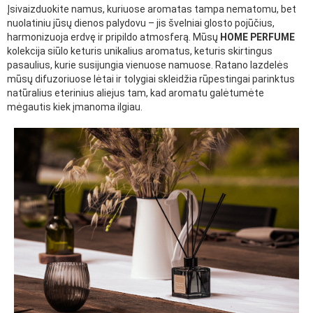
Įsivaizduokite namus, kuriuose aromatas tampa nematomu, bet
nuolatiniu jūsų dienos palydovu – jis švelniai glosto pojūčius,
harmonizuoja erdvę ir pripildo atmosferą. Mūsų
HOME PERFUME
kolekcija siūlo keturis unikalius aromatus, keturis skirtingus
pasaulius, kurie susijungia vienuose namuose. Ratano lazdelės
mūsų difuzoriuose lėtai ir tolygiai skleidžia rūpestingai parinktus
natūralius eterinius aliejus tam, kad aromatu galėtumėte
mėgautis kiek įmanoma ilgiau.