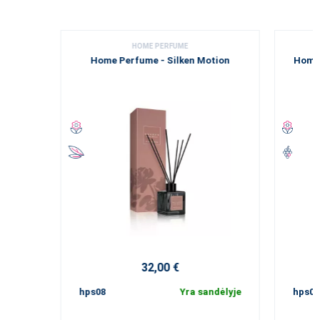
HOME PERFUME
Home Perfume - Silken Motion
Home 
32,00 €
hps08
Yra sandėlyje
hps09