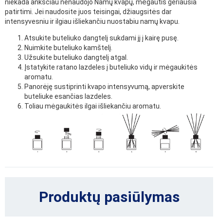
niekada anksčiau nenaudojo Namų kvapų, mėgautis geriausia
patirtimi. Jei naudosite juos teisingai, džiaugsitės dar
intensyvesniu ir ilgiau išliekančiu nuostabiu namų kvapu.
Atsukite buteliuko dangtelį sukdami jį į kairę pusę.
Nuimkite buteliuko kamštelį.
Užsukite buteliuko dangtelį atgal.
Įstatykite ratano lazdeles į buteliuko vidų ir mėgaukitės
aromatu.
Panorėję sustiprinti kvapo intensyvumą, apverskite
buteliuke esančias lazdeles.
Toliau mėgaukitės ilgai išliekančiu aromatu.
Produktų pasiūlymas