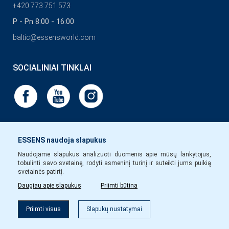
+420 773 751 573
P - Pn 8:00 - 16:00
baltic@essensworld.com
SOCIALINIAI TINKLAI
ESSENS naudoja slapukus
Naudojame slapukus analizuoti duomenis apie mūsų lankytojus,
tobulinti savo svetainę, rodyti asmeninį turinį ir suteikti jums puikią
svetainės patirtį.
Daugiau apie slapukus
Priimti būtina
Priimti visus
Slapukų nustatymai
Copyright © Essens 2026.