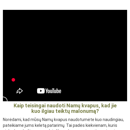
Kaip teisingai naudoti Namų kvapus, kad jie
kuo ilgiau teiktų malonumą?
Norėdami, kad mūsų Namų kvapus naudotumėte kuo naudingiau,
pateikiame jums keletą patarimų. Tai padės kiekvienam, kuris