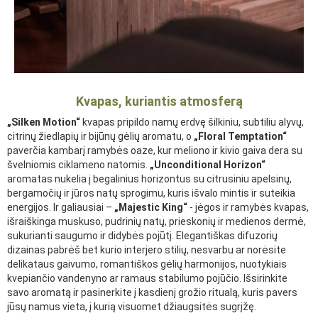
Kvapas, kuriantis atmosferą
„Silken Motion“
kvapas pripildo namų erdvę šilkiniu, subtiliu alyvų,
citrinų žiedlapių ir bijūnų gėlių aromatu, o
„Floral Temptation“
paverčia kambarį ramybės oaze, kur meliono ir kivio gaiva dera su
švelniomis ciklameno natomis.
„Unconditional Horizon“
aromatas nukelia į begalinius horizontus su citrusiniu apelsinų,
bergamočių ir jūros natų sprogimu, kuris išvalo mintis ir suteikia
energijos. Ir galiausiai –
„Majestic King“
- jėgos ir ramybės kvapas,
išraiškinga muskuso, pudrinių natų, prieskonių ir medienos dermė,
sukurianti saugumo ir didybės pojūtį. Elegantiškas difuzorių
dizainas pabrėš bet kurio interjero stilių, nesvarbu ar norėsite
delikataus gaivumo, romantiškos gėlių harmonijos, nuotykiais
kvepiančio vandenyno ar ramaus stabilumo pojūčio. Išsirinkite
savo aromatą ir pasinerkite į kasdienį grožio ritualą, kuris pavers
jūsų namus vieta, į kurią visuomet džiaugsitės sugrįžę.